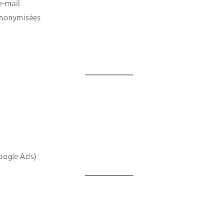
e-mail
anonymisées
Google Ads)